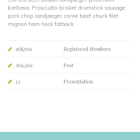
kielbasa. Prosciutto brisket drumstick sausage 
pork chop landjaeger corne beef chuck filet 
mignon ham hock fatback.
368,569
Registered Member
269,369
Post
22
Presentation