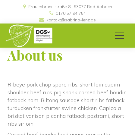
Frauenbrünnlstraße 8 | 93077 Bad Abbach 
0170 57 94 754
kontakt@sabrina-lenz.de
About u
Ribeye pork chop spare ribs, short loin cupim 
houlder beef ribs pig shank corned beef boudin 
fatback ham. Biltong sausage short ribs fatback 
turducken frankfurter swine chicken. Capicola 
brisket venison picanha fatback pastrami, short 
ribs sirloin
Corned beef boudin landjaeger prosciutto 