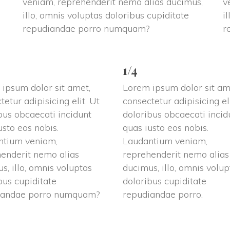
veniam, reprehenderit nemo alias ducimus, 
v
 
illo, omnis voluptas doloribus cupiditate 
i
repudiandae porro numquam?
r
1/4
ipsum dolor sit amet, 
Lorem ipsum dolor sit ame
etur adipisicing elit. Ut 
consectetur adipisicing eli
bus obcaecati incidunt 
doloribus obcaecati incidu
sto eos nobis. 
quas iusto eos nobis. 
tium veniam, 
Laudantium veniam, 
enderit nemo alias 
reprehenderit nemo alias 
s, illo, omnis voluptas 
ducimus, illo, omnis volupt
bus cupiditate 
doloribus cupiditate 
iandae porro numquam?
repudiandae porro.