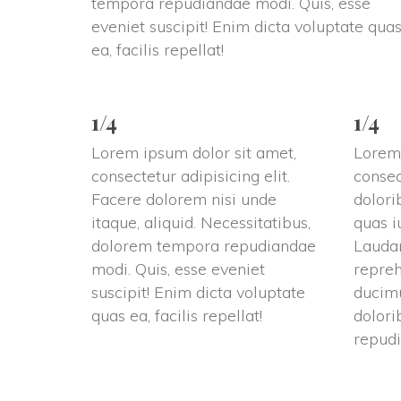
tempora repudiandae modi. Quis, esse 
eveniet suscipit! Enim dicta voluptate quas
ea, facilis repellat!
1/4
1/4
Lorem ipsum dolor sit amet, 
Lorem 
consectetur adipisicing elit. 
consect
Facere dolorem nisi unde 
dolori
itaque, aliquid. Necessitatibus, 
quas iu
dolorem tempora repudiandae 
Laudan
modi. Quis, esse eveniet 
repreh
uscipit! Enim dicta voluptate 
ducimu
quas ea, facilis repellat!
dolori
repud