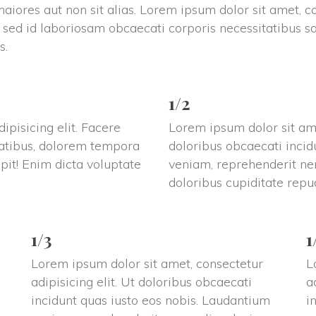
iores aut non sit alias. Lorem ipsum dolor sit amet, con
 sed id laboriosam obcaecati corporis necessitatibus s
s.
1/2
pisicing elit. Facere 
Lorem ipsum dolor sit amet
tatibus, dolorem tempora 
doloribus obcaecati incid
it! Enim dicta voluptate 
veniam, reprehenderit nem
doloribus cupiditate re
1/3
1
Lorem ipsum dolor sit amet, consectetur 
L
adipisicing elit. Ut doloribus obcaecati 
a
incidunt quas iusto eos nobis. Laudantium 
i