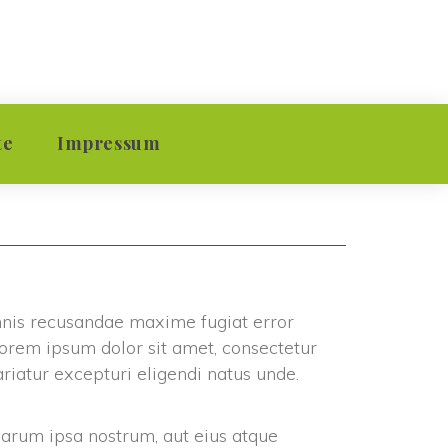
 
te
Impressum
ion
Kontakt
ion
Datenschutzerklärung
mnis recusandae maxime fugiat error 
vision
orem ipsum dolor sit amet, consectetur 
riatur excepturi eligendi natus unde. 
 harum ipsa nostrum, aut eius atque 