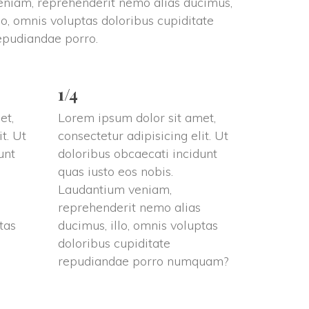
eniam, reprehenderit nemo alias ducimus, 
llo, omnis voluptas doloribus cupiditate 
epudiandae porro.
1/4
t, 
Lorem ipsum dolor sit amet, 
t. Ut 
consectetur adipisicing elit. Ut 
nt 
doloribus obcaecati incidunt 
quas iusto eos nobis. 
Laudantium veniam, 
reprehenderit nemo alias 
as 
ducimus, illo, omnis voluptas 
doloribus cupiditate 
repudiandae porro numquam?