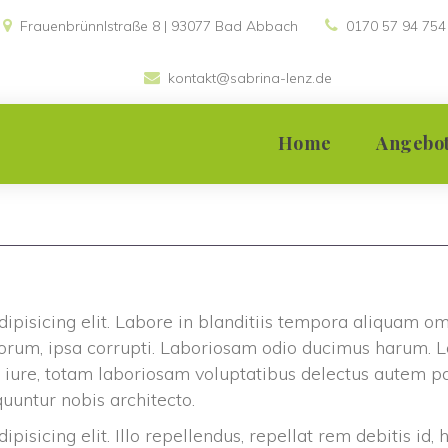
Frauenbrünnlstraße 8 | 93077 Bad Abbach 
0170 57 94 754
kontakt@sabrina-lenz.de
 
Home
Angebo
Einzelsupervis
Teamsupervis
dipisicing elit. Labore in blanditiis tempora aliquam o
Gruppensuper
lorum, ipsa corrupti. Laboriosam odio ducimus harum. L
e iure, totam laboriosam voluptatibus delectus autem pa
Moderation
untur nobis architecto.
pisicing elit. Illo repellendus, repellat rem debitis id,