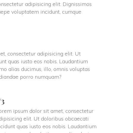
sectetur adipisicing elit. Dignissimos 
aepe voluptatem incidunt, cumque 
, consectetur adipisicing elit. Ut 
unt quas iusto eos nobis. Laudantium 
o alias ducimus, illo, omnis voluptas 
pudiandae porro numquam?
/3
orem ipsum dolor sit amet, consectetur 
dipisicing elit. Ut doloribus obcaecati 
ncidunt quas iusto eos nobis. Laudantium 