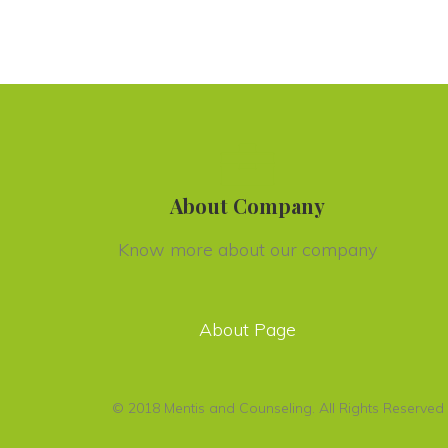
About Company
Know more about our company
About Page
© 2018 Mentis and Counseling. All Rights Reserved