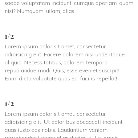
aepe voluptatem incidunt, cumque aperiam, quam 
nisi? Numquam, ullam, alias.
1/2
Lorem ipsum dolor sit amet, consectetur 
adipisicing elit. Facere dolorem nisi unde itaque, 
aliquid. Necessitatibus, dolorem tempora 
repudiandae modi. Quis, esse eveniet suscipit! 
Enim dicta voluptate quas ea, facilis repellat!
1/2
Lorem ipsum dolor sit amet, consectetur 
adipisicing elit. Ut doloribus obcaecati incidunt 
quas iusto eos nobis. Laudantium veniam, 
reprehenderit nemo alias ducimus, illo, omnis 