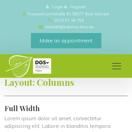
 
Login
 
 
Register
Frauenbrünnlstraße 8 | 93077 Bad Abbach 
0170 57 94 754
kontakt@sabrina-lenz.de
Make an appointment
Layout: Column
Full Width
Lorem ipsum dolor sit amet, consectetur 
adipisicing elit. Labore in blanditiis tempora 