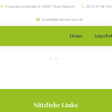
Frauenbrünnlstraße 8 | 93077 Bad Abbach 
0170 57 94 754
kontakt@sabrina-lenz.de
 
Home
Angebo
Einzelsupervis
Teamsupervis
Gruppensuper
Moderation
Nützliche Links: