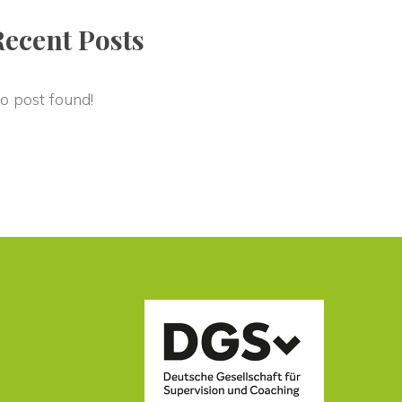
Recent Post
o post found!