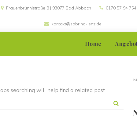
Frauenbrünnlstraße 8 | 93077 Bad Abbach 
0170 57 94 754
kontakt@sabrina-lenz.de
 
Home
Angebo
Einzelsupervis
Teamsupervis
ps searching will help find a related post.
Gruppensuper
Moderation