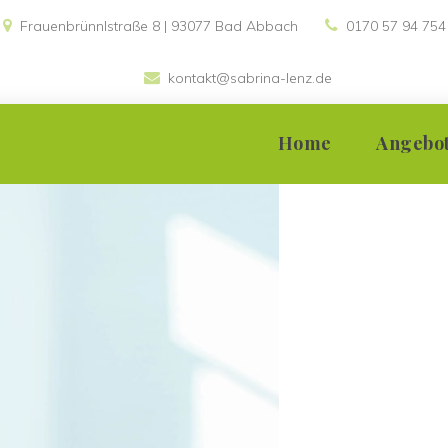
Frauenbrünnlstraße 8 | 93077 Bad Abbach 
0170 57 94 754
kontakt@sabrina-lenz.de
 
Home
Angebo
Einzelsupervis
Teamsupervis
Gruppensuper
Moderation