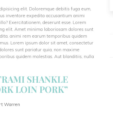
ipisicing elit. Doloremque debitis fuga eum, 
ibus inventore expedita accusantium animi 
llo? Exercitationem, deserunt esse. Lorem 
ing elit. Amet minima laboriosam dolores sunt 
dita, animi rem earum temporibus quidem 
amus. Lorem ipsum dolor sit amet, consectetur 
dolores sunt pariatur quia, non maxime 
ribus quidem molestias. Aut blanditiis, nulla 
TRAMI SHANKLE 
RK LOIN PORK”
rt Warren